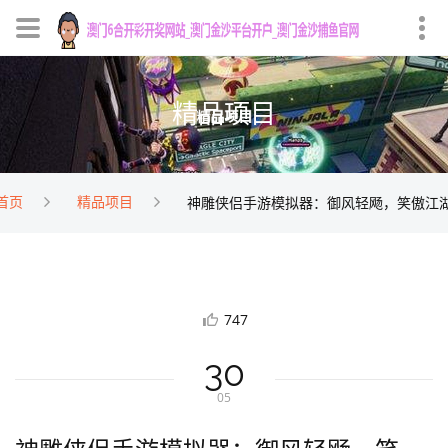
精品项目
首页
精品项目
神雕侠侣手游模拟器：御风轻飏，笑傲江
747
30
05