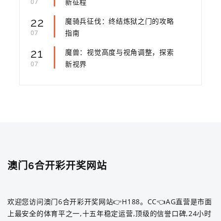
新征程
07
22
魔骑兵征伐：终结炼狱之门的攻略
指南
07
21
魔兽：视觉高度与视角调整，探索
新视界
07
澳门6合开彩开奖网站
欢迎您访问澳门6合开彩开奖网站👉H188。CC👈AG直营是市面
上最安全的体育平之一,十五年稳定运营,顶级的信誉口碑,24小时