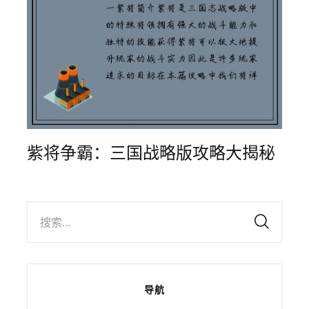
紫将争霸：三国战略版攻略大揭秘
搜索...
导航