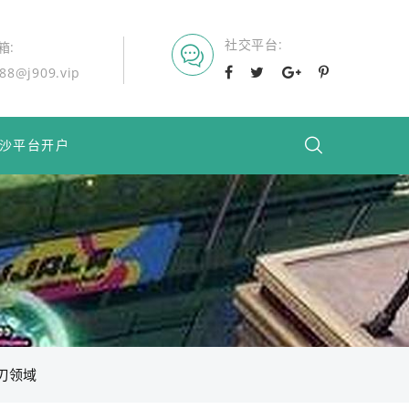
社交平台
箱
88@j909.vip
沙平台开户
刃领域