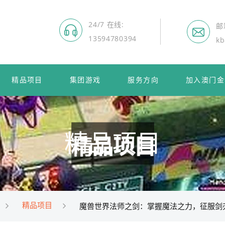
24/7 在线
邮
13594780394
kb
精品项目
集团游戏
服务方向
加入澳门金
精品项目
精品项目
魔兽世界法师之剑：掌握魔法之力，征服剑