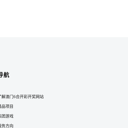
导航
了解澳门6合开彩开奖网站
精品项目
集团游戏
服务方向