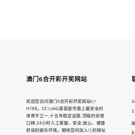
澳门6合开彩开奖网站
欢迎您访问澳门6合开彩开奖网站👉
2
H188。CC👈AG直营是市面上最安全的
体育平之一,十五年稳定运营,顶级的信誉
口碑,24小时人工客服、安全,放心、便捷
舒适的娱乐环境。期待您的加入!|的网址
k