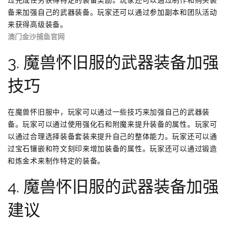
备来加强自己的武器装备。玩家还可以通过参加副本和团队活动
来获得高级装备。
澳门金沙捕鱼官网
3. 魔兽怀旧服的武器装备加强
技巧
在魔兽怀旧服中，玩家可以通过一些技巧来加强自己的武器装
备。玩家可以通过使用强化石和附魔来提升装备的属性。玩家可
以通过合理选择装备套装来提升自己的整体能力。玩家还可以通
过宝石镶嵌和符文刻印来增加装备的属性。玩家还可以通过锻造
和炼金术来制作特定的装备。
4. 魔兽怀旧服的武器装备加强
建议