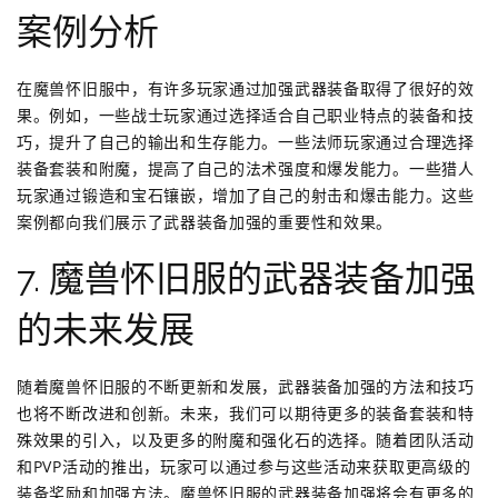
案例分析
在魔兽怀旧服中，有许多玩家通过加强武器装备取得了很好的效
果。例如，一些战士玩家通过选择适合自己职业特点的装备和技
巧，提升了自己的输出和生存能力。一些法师玩家通过合理选择
装备套装和附魔，提高了自己的法术强度和爆发能力。一些猎人
玩家通过锻造和宝石镶嵌，增加了自己的射击和爆击能力。这些
案例都向我们展示了武器装备加强的重要性和效果。
7. 魔兽怀旧服的武器装备加强
的未来发展
随着魔兽怀旧服的不断更新和发展，武器装备加强的方法和技巧
也将不断改进和创新。未来，我们可以期待更多的装备套装和特
殊效果的引入，以及更多的附魔和强化石的选择。随着团队活动
和PVP活动的推出，玩家可以通过参与这些活动来获取更高级的
装备奖励和加强方法。魔兽怀旧服的武器装备加强将会有更多的