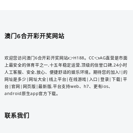
澳门6合开彩开奖网站
欢迎您访问澳门6合开彩开奖网站👉H188。CC👈AG直营是市面
上最安全的体育平之一,十五年稳定运营,顶级的信誉口碑,24小时
人工客服、安全,放心、便捷舒适的娱乐环境。期待您的加入!|的
网址是多少|网址大全|线上平台|在线游戏|入口|登录|下载|平
台|官网|网页版|最新版,平台支持web、h7、更有ios、
android原生app官方下载。
联系我们