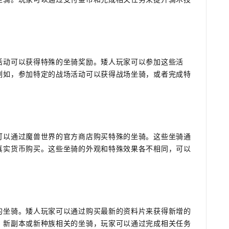
活动可以获得特殊的坐骑奖励。矮人玩家可以参加这些活
例如，参加特定的战场活动可以获得战场坐骑，或者完成特
可以通过魔兽世界的官方商店购买特殊的坐骑。这些坐骑通
真实货币购买。这些坐骑的外观和特殊效果各不相同，可以
的坐骑。矮人玩家可以通过购买最新的资料片来获得新增的
、新副本或新种族相关的坐骑，玩家可以通过完成相关任务