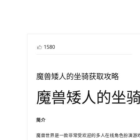
1580
魔兽矮人的坐骑获取攻略
魔兽矮人的坐
简介
魔兽世界是一款非常受欢迎的多人在线角色扮演游