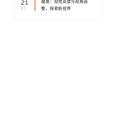
21
魔兽：视觉高度与视角调
整，探索新视界
07