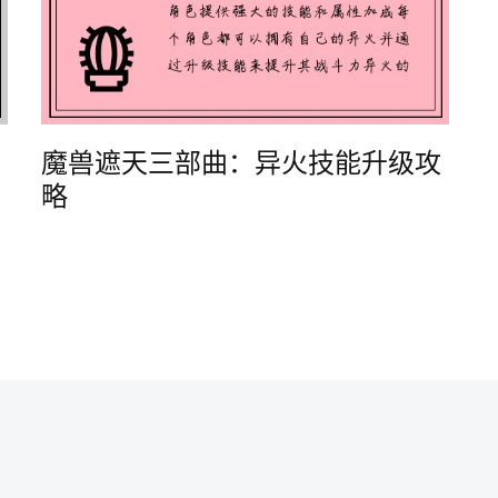
魔兽遮天三部曲：异火技能升级攻
略