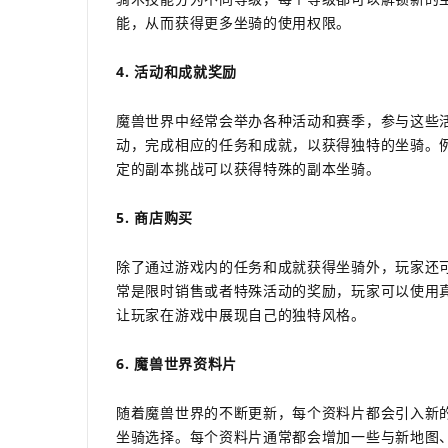
能，从而获得更多坐骑的使用权限。
4. 活动和成就奖励
魔兽世界中经常会举办各种活动和赛季，参与这些
动，完成相应的任务和成就，以获得独特的坐骑。
定的副本挑战可以获得特殊的副本坐骑。
5. 商店购买
除了通过游戏内的任务和成就获得坐骑外，玩家还
常是限时销售或者特殊活动的奖励，玩家可以使用
让玩家在游戏中展现自己的独特风格。
6. 魔兽世界资料片
随着魔兽世界的不断更新，每个资料片都会引入新
坐骑选择。每个资料片通常都会增加一些与新地图