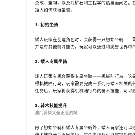
勇敢、坚韧，以及对矿石和工程学的热爱而闻名。
矮人如何获得坐骑。
1. 初始坐骑
矮人玩家在创建角色时，会获得一只初始坐骑——
并没有其他特殊能力。玩家可以通过和魔兽世界中
2. 矮人专属坐骑
矮人玩家有机会获得专属坐骑——机械陆行鸟。这
得机械陆行鸟，玩家需要完成一系列与矮人相关的
任务后，玩家将获得机械陆行鸟的骑术技能，可以
3. 骑术技能提升
澳门资料大全正版资料
除了初始坐骑和矮人专属坐骑外，矮人玩家还可以
骑术技能分为不同等级，每个等级都可以解锁新的